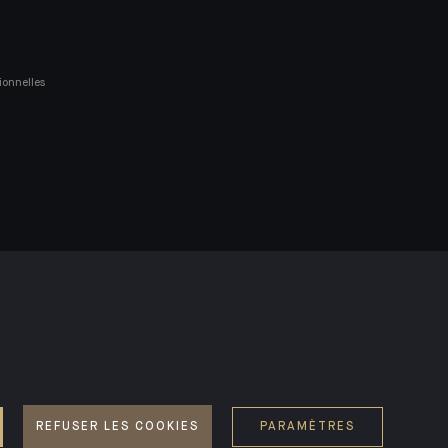
ionnelles
SSIBILITÉ : NON CONFORME
REFUSER LES COOKIES
PARAMÈTRES