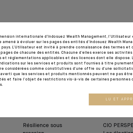
imension internationale d’Indosuez Wealth Management, l’Utilisateur
tre amené à évoluer sur les pages des entités d’Indosuez Wealth Man
 pays. L’Utilisateur est invité à prendre connaissance des termes et 
s pages de chacune des entités. Chacune d’elles exerce ses activités
03.08.26
03.07.26
s et réglementations applicables et des licences dont elle dispose. L
indications sur les services et produits sont fournies à titre puremen
re considérées comme constitutives d’une offre ou d’une sollicitation
averti que les services et produits mentionnés peuvent ne pas être 
tés et faire l’objet de restrictions vis-à-vis de certaines personnes 
s.
LU ET APP
MARKET VIEWS
MARKET VIEWS
Résilience sous
CIO PERSPE