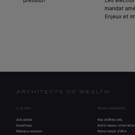
pression
Les électio
mandat amér
Enjeux et i
ARCHITECTS OF WEALTH
A la Une
Nous connaître
Actualités
Nos chiffres clés
Expertises
Notre réseau internatio
Réseaux sociaux
Notre raison d'être