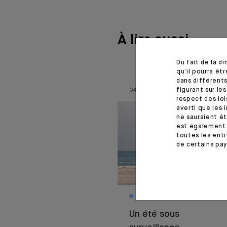
À lire aussi
Du fait de la d
qu’il pourra ê
dans différents
figurant sur le
04.08.26
respect des loi
averti que les 
ne sauraient êt
est également 
toutes les enti
de certains pay
MONTHLY HOUSE VIEW
Un été sous