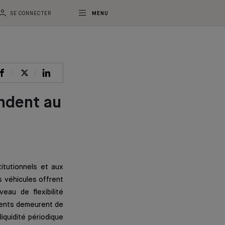
SE CONNECTER
MENU
ndent au
itutionnels et aux
s véhicules offrent
eau de flexibilité
acents demeurent de
iquidité périodique