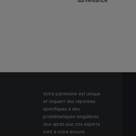
surveillance
Votre patrimoine est unique
et requiert des réponses
spécifiques à des
problématiques singulières.
Jour après jour, nos experts
sont à votre écoute.