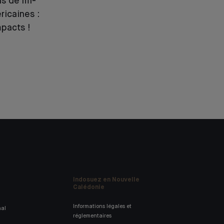
ns de mi-
icaines :
mpacts !
Indosuez en Nouvelle
Calédonie
Informations légales et
nal
réglementaires