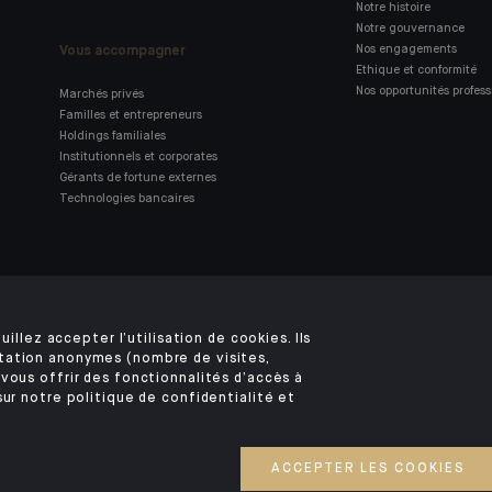
Notre histoire
Notre gouvernance
Vous accompagner
Nos engagements
Ethique et conformité
Nos opportunités profess
Marchés privés
Familles et entrepreneurs
Holdings familiales
Institutionnels et corporates
Gérants de fortune externes
Technologies bancaires
Retrouvez notre application
mobile Indosuez
uillez accepter l’utilisation de cookies. Ils
tation anonymes (nombre de visites,
vous offrir des fonctionnalités d’accès à
sur notre politique de confidentialité et
MENTIONS LÉGALES
SÉCURITÉ
DONNÉES PERSONNELLES
COOKIES
ACCE
©2026 CFM Indosuez Conseil en Investissement
ACCEPTER LES COOKIES