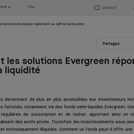
ONIE
FR
CONTACT
 solutions Evergreen répondent au défi de la liquidité
Partagez
 les solutions Evergreen répo
a liquidité
s deviennent de plus en plus accessibles aux investisseurs inst
és fortunés, notamment via des fonds semi-liquides Evergreen. Ce
régulières de souscription et de rachat, apportant ainsi un niv
 absent des actifs privés. Toutefois, les investissements sous-j
et intrinsèquement illiquides. Comment un fonds peut-il offrir une l