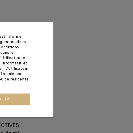
 est informé
agement sises
conditions
 dans le
’Utilisateur est
t informatif et
. L’Utilisateur
fournis par
ou de résidents
ROUVÉ
CTIVES: