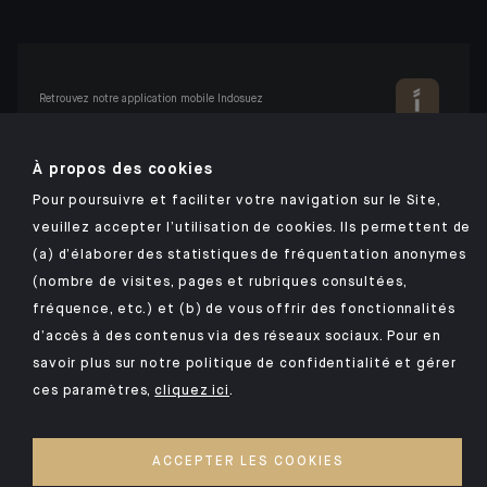
Retrouvez notre application mobile Indosuez
À propos des cookies
Pour poursuivre et faciliter votre navigation sur le Site,
MENTIONS LÉGALES
veuillez accepter l’utilisation de cookies. Ils permettent de
SÉCURITÉ
(a) d’élaborer des statistiques de fréquentation anonymes
DONNÉES PERSONNELLES
(nombre de visites, pages et rubriques consultées,
fréquence, etc.) et (b) de vous offrir des fonctionnalités
COOKIES
d’accès à des contenus via des réseaux sociaux. Pour en
ACCESSIBILITÉ : NON CONFORME
savoir plus sur notre politique de confidentialité et gérer
ces paramètres,
cliquez ici
.
©2026 CFM Indosuez Conseil en Investissement
ACCEPTER LES COOKIES