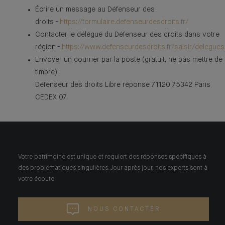
Écrire un message au Défenseur des
droits -
https://formulaire.defenseurdesdroits.fr/
Contacter le délégué du Défenseur des droits dans votre
région -
https://www.defenseurdesdroits.fr/saisir/delegues
Envoyer un courrier par la poste (gratuit, ne pas mettre de
timbre) :
Défenseur des droits Libre réponse 71120 75342 Paris
CEDEX 07
Votre patrimoine est unique et requiert des réponses spécifiques à
des problématiques singulières. Jour après jour, nos experts sont à
votre écoute.
NOUS CONTACTER