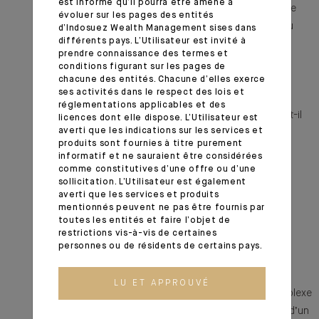
est informé qu’il pourra être amené à
principale, de contenu principal, de pied de page et de
évoluer sur les pages des entités
moteur de recherche) peuvent-elles être atteintes ou
d’Indosuez Wealth Management sises dans
différents pays. L’Utilisateur est invité à
évitées ?
prendre connaissance des termes et
12.7 Dans chaque page web, un lien d’évitement ou
conditions figurant sur les pages de
d’accès rapide à la zone de contenu principal est-il
chacune des entités. Chacune d’elles exerce
ses activités dans le respect des lois et
présent (hors cas particuliers) ?
réglementations applicables et des
12.8 Dans chaque page web, l’ordre de tabulation est-il
licences dont elle dispose. L’Utilisateur est
averti que les indications sur les services et
cohérent ?
produits sont fournies à titre purement
13.3 Dans chaque page web, chaque document
informatif et ne sauraient être considérées
bureautique en téléchargement possède-t-il, si
comme constitutives d’une offre ou d’une
sollicitation. L’Utilisateur est également
nécessaire, une version accessible (hors cas
averti que les services et produits
particuliers) ?
mentionnés peuvent ne pas être fournis par
toutes les entités et faire l’objet de
13.8 Dans chaque page web, chaque contenu en
restrictions vis-à-vis de certaines
mouvement ou clignotant est-il contrôlable par
personnes ou de résidents de certains pays.
l’utilisateur ?
13.10 Dans chaque page web, les fonctionnalités
LU ET APPROUVÉ
utilisables ou disponibles au moyen d’un geste complexe
peuvent-elles être également disponibles au moyen d’un